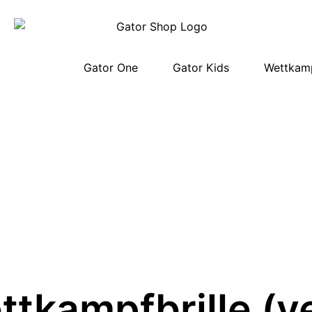
Gator One
Gator Kids
Wettkamp
ttkampfbrille (v