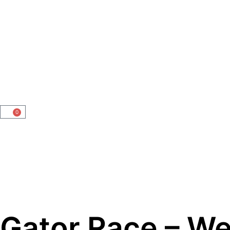
0
Gator Race – We