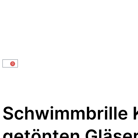
0
Schwimmbrille K
getönten Gläse