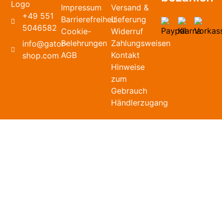
Impressum
Versand &
+49 551
Barrierefreiheit
Lieferung
5046582
Cookie-
Widerruf
Belehrungen
Zahlungsweisen
info@gator-
AGB
Kontakt
shop.com
Hinweise
zum
Gebrauch
Händlerzugang